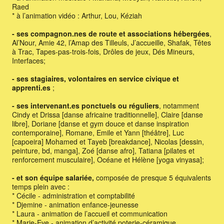
Raed
* à l’animation vidéo : Arthur, Lou, Kéziah
- ses compagnon.nes de route et associations hébergées
,
Al’Nour, Amie 42, l’Amap des Tilleuls, J’accueille, Shafak, Têtes
à Trac, Tapes-pas-trois-fois, Drôles de jeux, Dés Mineurs,
Interfaces;
- ses stagiaires, volontaires en service civique et
apprenti.es
;
- ses intervenant.es ponctuels ou réguliers
, notamment
Cindy et Drissa [danse africaine traditionnelle], Claire [danse
libre], Doriane [danse et gym douce et danse inspiration
contemporaine], Romane, Emile et Yann [théâtre], Luc
[capoeira] Mohamed et Tayeb [breakdance], Nicolas [dessin,
peinture, bd, manga], Zoé [danse afro], Tatiana [pilates et
renforcement musculaire], Océane et Hélène [yoga vinyasa];
- et son équipe salariée,
composée de presque 5 équivalents
temps plein avec :
* Cécile - administration et comptabilité
* Djemine - animation enfance-jeunesse
* Laura - animation de l’accueil et communication
* Marie-Eve - animation d’activité poterie-céramique