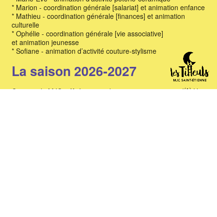
* Marion - coordination générale [salariat] et animation enfance
* Mathieu - coordination générale [finances] et animation
culturelle
* Ophélie - coordination générale [vie associative]
et animation jeunesse
* Sofiane - animation d’activité couture-stylisme
La saison 2026-2027
(1)
Ça y est, la MJC a fêté en grandes pompes ses 60 ans !
Un
grand âge certes, mais qui ne l’a pas empêchée de faire peau
neuve…
Au programme de son ravalement de façade, non pas une
restauration du bâtiment (peut-être pour ses 70 ans ?), mais
mieux encore ! :
(2)
un projet associatif flambant neuf
, fruit de plusieurs longs
mois de travail conjoint entre les adhérent·es, les
administrateur·ices et l’équipe salariée.
Un projet associatif, c’est pas un papier administratif morne et
poussiéreux que l’on oublie au fin fond d’un placard. Ce
document est un véritable contrat qui permet d’affirmer haut et
fort les valeurs et les actions portées par la MJC, loin de toute
langue de bois et termes galvaudés.